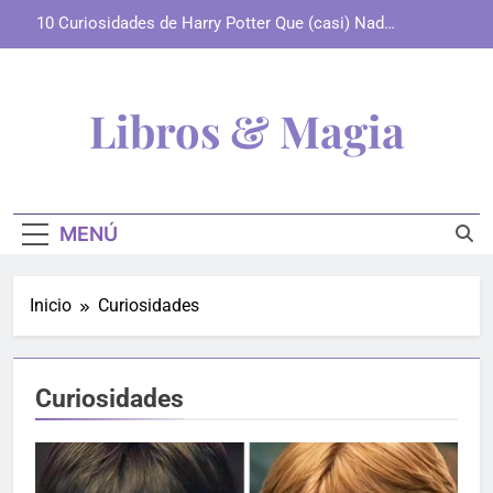
Saltar
10 Curiosidades de Harry Potter Que (casi) Nadie
al
Conoce
contenido
Libros & Magia
Todo Lo Que Un Verdadero Fan De Harry Potter
Necesita: Curiosidades, Análisis Y Productos
MENÚ
Mágicos Al Alcance De Tu Varita.
Inicio
Curiosidades
Curiosidades